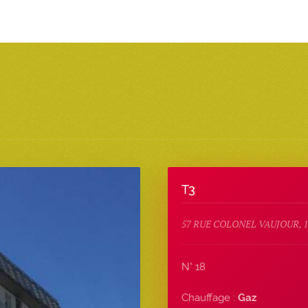
T3
57 RUE COLONEL VAUJOUR, 1
N° 18
Chauffage :
Gaz