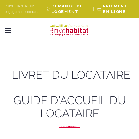
Panneau de gestion des cookies
DEMANDE DE
PAIEMENT
BRIVE HABITAT, un
|
LOGEMENT
EN LIGNE
engagement solidaire.
LIVRET DU LOCATAIRE
GUIDE D'ACCUEIL DU
LOCATAIRE