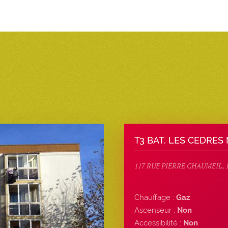
T3 BAT. LES CEDRES 
117 RUE PIERRE CHAUMEIL, 
Chauffage :
Gaz
Ascenseur :
Non
Accessibilité :
Non