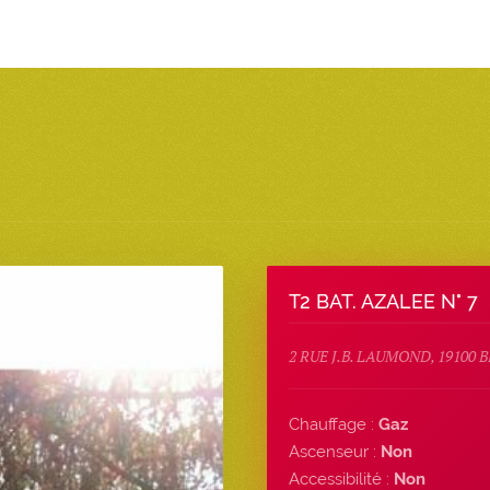
T2 BAT. AZALEE N° 7
2 RUE J.B. LAUMOND, 19100
Chauffage :
Gaz
Ascenseur :
Non
Accessibilité :
Non