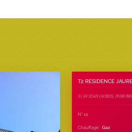
T2 RESIDENCE JAUR
31 AV JEAN JAURES, 19100 B
N° 14
Chauffage :
Gaz