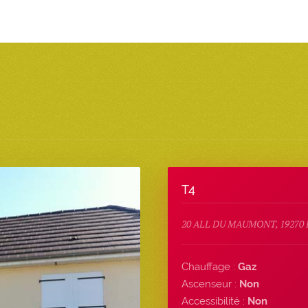
T4
20 ALL DU MAUMONT, 1927
Chauffage :
Gaz
Ascenseur :
Non
Accessibilité :
Non