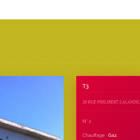
T3
38 RUE PHILIBERT LALANDE,
N° 2
Chauffage :
Gaz