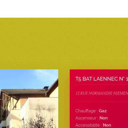
T5 BAT LAENNEC N° 
12 RUE NORMANDIE NIEMEN,
Chauffage :
Gaz
Ascenseur :
Non
Accessibilité :
Non