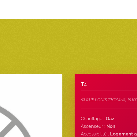
T4
52 RUE LOUIS THOMAS, 1910
Chauffage :
Gaz
Ascenseur :
Non
Accessibilité :
Logement a