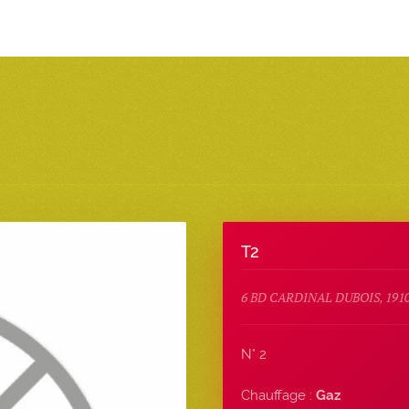
T2
6 BD CARDINAL DUBOIS, 191
N° 2
Chauffage :
Gaz