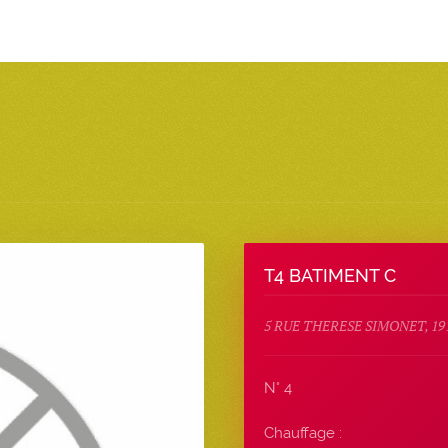
T4 BATIMENT C
5 RUE THERESE SIMONET, 19
N° 4
Chauffage :