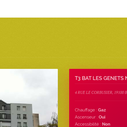
T3 BAT LES GENETS N
4 RUE LE CORBUSIER, 19100
Chauffage :
Gaz
Ascenseur :
Oui
Accessibilité :
Non