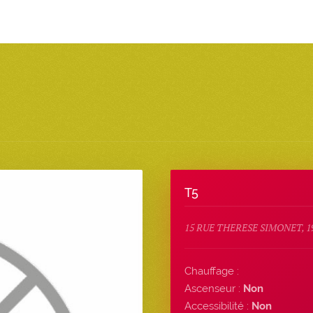
T5
15 RUE THERESE SIMONET, 1
Chauffage :
Ascenseur :
Non
Accessibilité :
Non