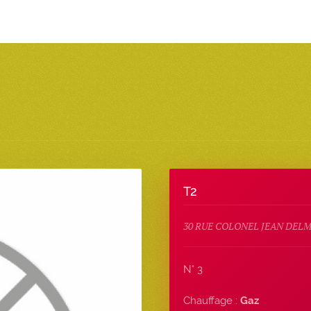
T2
30 RUE COLONEL JEAN DELM
N° 3
Chauffage :
Gaz